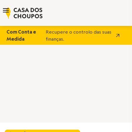
Com Conta e
Recupere o controlo das suas
Medida
finanças.