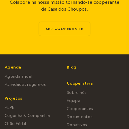
Colabore na nossa missão tornando-se cooperante
da Casa dos Choupos.
SER COOPERANTE
Agenda
Blog
Agenda anual
Cooperativa
Atividades regulares
Sobre nós
Projetos
Equipa
ALPE
Cooperantes
Cegonha & Companhia
Documentos
Chão Fértil
Donativos