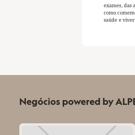
exames, das a
como comemos
saúde e viver
Negócios powered by ALP