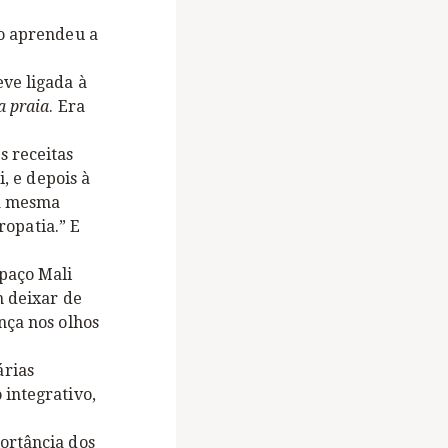
o aprendeu a
eve ligada à
a praia
. Era
s receitas
i, e depois à
 a mesma
ropatia.” E
spaço Mali
m deixar de
nça nos olhos
árias
 integrativo,
ortância dos