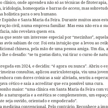
io clínico, onde aprendeu não só as técnicas de fitoterapia,
, iridologia, homeopatia e barras de
access
, mas sobretud
a holística para o seu humano.
 Espinho e Santa Maria da Feira. Durante muitos anos est
rução civil, numa empresa familiar. Mas essa não era
a su
fazia, não revelava quem era.
a que sente um interesse especial por “mezinhas”, aquela
as avós sabiam de cor. Foi esta intuição que a levou ao reik
dicional chinesa, pela mão de uma pessoa amiga. Um dia,
lhe o desafio: “se tu gostas disto, vai tirar o curso de natu
regada em 2024, e decidiu: “é agora ou nunca”. Abriu o e
rimeiras consultas, aplicou auriculoterapia, viu uma jove
nhora com dores crónicas a sair aliviada, sentiu a espera
va cético e saía a acreditar que era possível uma cura.
sonho maior: “uma clínica em Santa Maria da Feira com v
de a naturopatia e a estética se complementem, um espaço
nte seja ouvido, orientado e empoderado”.
a medicina convencional. Pelo contrário. Reconhece a imp