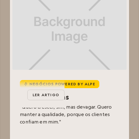
NEGÓCIOS POWERED BY ALPE
u
Mila Limpezas
LER ARTIGO
“Quero crescer, sim, mas devagar. Quero
manter a qualidade, porque os clientes
confiam em mim."