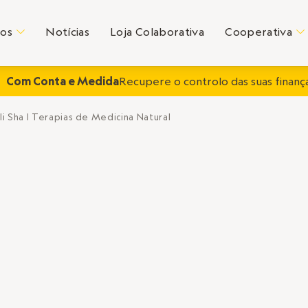
tos
Notícias
Loja Colaborativa
Cooperativa
C
C
Com Conta e Medida
Recupere o controlo das suas finança
i Sha | Terapias de Medicina Natural