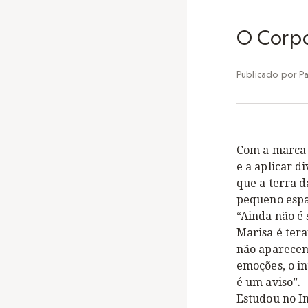
O Corpo
Publicado por
Pa
Com a marca
e a aplicar d
que a terra d
pequeno espaç
“Ainda não é 
Marisa é tera
não aparecem 
emoções, o in
é um aviso”.
Estudou no In