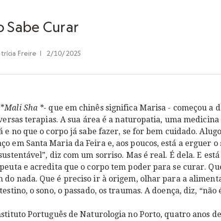
 Sabe Curar
trícia Freire
|
2/10/2025
 *
Mali Sha *
- que em chinês significa Marisa - começou a d
iversas terapias. A sua área é a naturopatia, uma medicin
á e no que o corpo já sabe fazer, se for bem cuidado. Alu
o em Santa Maria da Feira e, aos poucos, está a erguer o 
sustentável”, diz com um sorriso. Mas é real. É dela. E está
peuta e acredita que o corpo tem poder para se curar. Qu
do nada. Que é preciso ir à origem, olhar para a alimenta
testino, o sono, o passado, os traumas. A doença, diz, “não 
stituto Português de Naturologia no Porto, quatro anos d