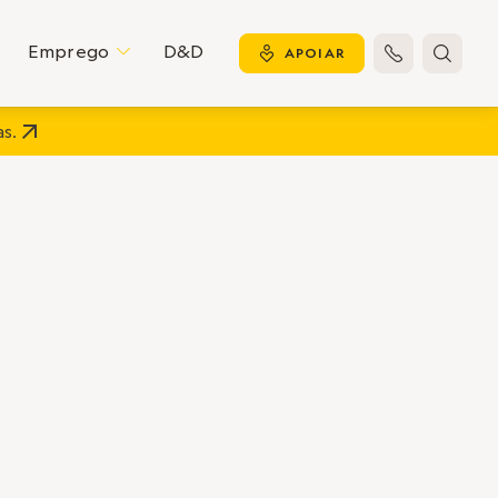
Emprego
D&D
C
y
APOIAR


s.