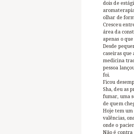
dois de estág
aromaterapia
olhar de form
Cresceu entre
área da const
apenas o que 
Desde pequen
caseiras que 
medicina tra
pessoa lançou-
foi.
Ficou desemp
Sha, deu as p
fumar, uma se
de quem chega
Hoje tem um 
valências, on
onde o pacie
Não é contra 