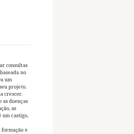
ar consultas
a baseada no
gou um
seu projeto.
 a crescer.
e as doenças
ção, as
é um castigo,
e formação e