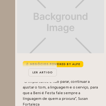
NEGÓCIOS POWERED BY ALPE
u
Beni é Festa
LER ARTIGO
“O importante é não parar, continuar a
ajustar o tom, a linguagem e o serviço, para
que a Beni é Festa fale sempre a
línguagem de quem a procura”, Susan
Fortaleza