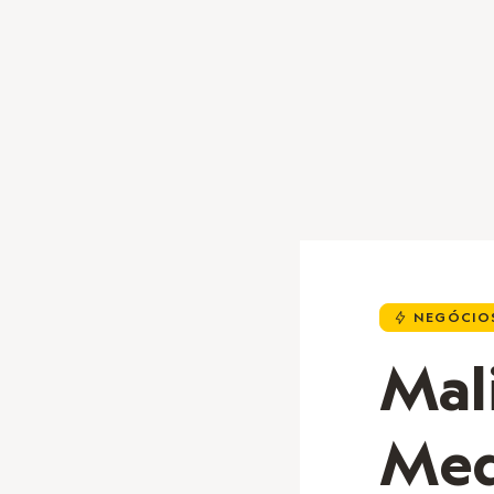
NEGÓCIOS
u
Mali
Med