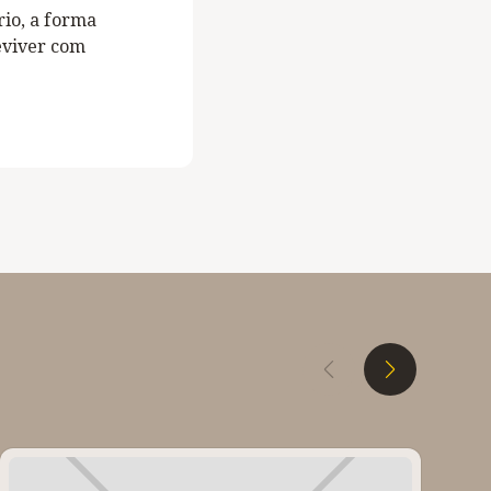
rio, a forma
eviver com
D
E