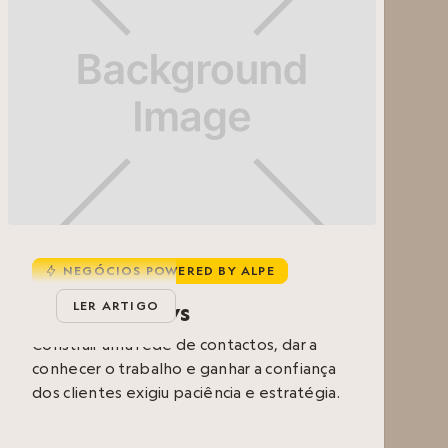
NEGÓCIOS POWERED BY ALPE
u
The Nice Guys
LER ARTIGO
Construir uma rede de contactos, dar a
conhecer o trabalho e ganhar a confiança
dos clientes exigiu paciência e estratégia.