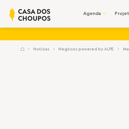
Agenda
Proje
C
Notícias
Negócios powered by ALPE
Mal
?
E
E
E