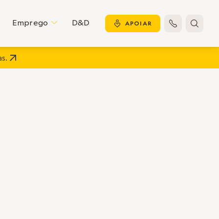
Emprego
D&D
C
y
APOIAR


s.