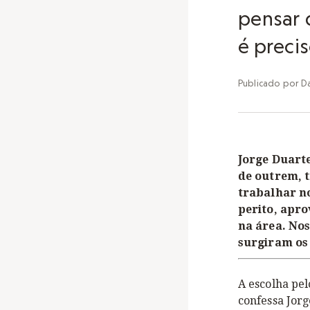
pensar 
é preci
Publicado por
D
Jorge Duarte
de outrem, 
trabalhar n
perito, apr
na área. No
surgiram os 
A escolha pe
confessa Jor