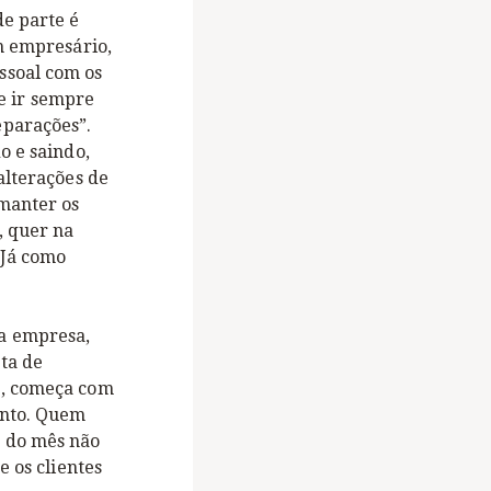
de parte é
m empresário,
ssoal com os
 e ir sempre
eparações”.
o e saindo,
alterações de
 manter os
, quer na
 Já como
a empresa,
ta de
a, começa com
ento. Quem
m do mês não
e os clientes