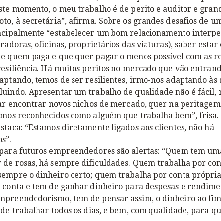
ste momento, o meu trabalho é de perito e auditor e gran
to, à secretária”, afirma. Sobre os grandes desafios de u
incipalmente “estabelecer um bom relacionamento interpe
uradoras, oficinas, proprietários das viaturas), saber estar
de quem paga e que quer pagar o menos possível com as r
resiliência. Há muitos peritos no mercado que vão entrand
aptando, temos de ser resilientes, irmo-nos adaptando às 
luindo. Apresentar um trabalho de qualidade não é fácil,
tar encontrar novos nichos de mercado, quer na peritagem
ermos reconhecidos como alguém que trabalha bem”, frisa.
staca: “Estamos diretamente ligados aos clientes, não há
s”.
 para futuros empreendedores são alertas: “Quem tem um
 de rosas, há sempre dificuldades. Quem trabalha por con
sempre o dinheiro certo; quem trabalha por conta própri
a conta e tem de ganhar dinheiro para despesas e rendim
mpreendedorismo, tem de pensar assim, o dinheiro ao fi
 de trabalhar todos os dias, e bem, com qualidade, para qu