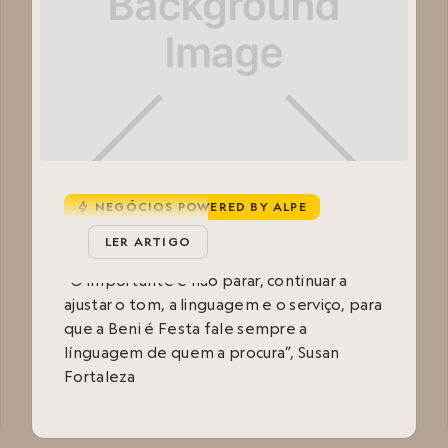
NEGÓCIOS POWERED BY ALPE
u
Beni é Festa
LER ARTIGO
“O importante é não parar, continuar a
ajustar o tom, a linguagem e o serviço, para
que a Beni é Festa fale sempre a
línguagem de quem a procura”, Susan
Fortaleza