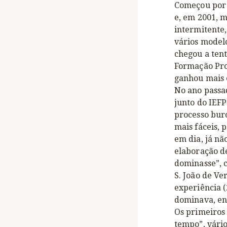
Começou por 
e, em 2001, m
intermitente,
vários model
chegou a tent
Formação Prof
ganhou mais e
No ano passad
junto do IEFP
processo buro
mais fáceis, 
em dia, já nã
elaboração d
dominasse”, 
S. João de Ve
experiência 
dominava, ent
Os primeiros
tempo”, vári