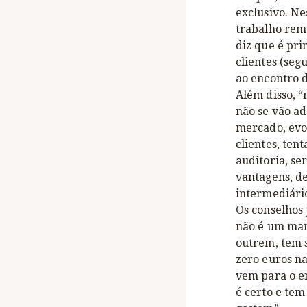
exclusivo. Ne
trabalho remo
diz que é pr
clientes (seg
ao encontro 
Além disso, “
não se vão ad
mercado, evo
clientes, ten
auditoria, s
vantagens, de
intermediário
Os conselhos
não é um mar
outrem, tem 
zero euros n
vem para o e
é certo e tem