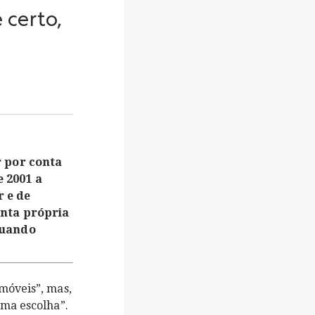
 certo,
r por conta
 2001 a
 e de
onta própria
quando
móveis”, mas,
uma escolha”.