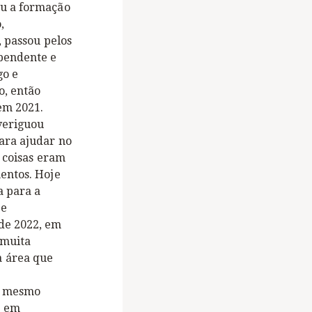
iu a formação
,
, passou pelos
ependente e
go e
o, então
em 2021.
averiguou
ara ajudar no
s coisas eram
entos. Hoje
a para a
ue
de 2022, em
 muita
a área que
ao mesmo
e em