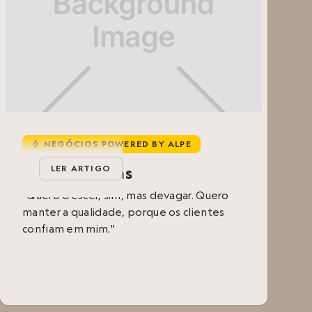
NEGÓCIOS POWERED BY ALPE
u
Mila Limpezas
LER ARTIGO
“Quero crescer, sim, mas devagar. Quero
manter a qualidade, porque os clientes
confiam em mim."