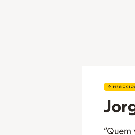
NEGÓCIOS
u
Jor
“Quem 