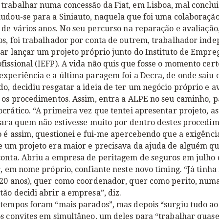
trabalhar numa concessão da Fiat, em Lisboa, mal conclu
udou-se para a Siniauto, naquela que foi uma colaboração
 de vários anos. No seu percurso na reparação e avaliação
os, foi trabalhador por conta de outrem, trabalhador ind
ar lançar um projeto próprio junto do Instituto de Empre
issional (IEFP). A vida não quis que fosse o momento cert
xperiência e a última paragem foi a Decra, de onde saiu 
o, decidiu resgatar a ideia de ter um negócio próprio e 
 os procedimentos. Assim, entra a ALPE no seu caminho, p
crático. “A primeira vez que tentei apresentar projeto, a
para quem não estivesse muito por dentro destes procedim
o é assim, questionei e fui-me apercebendo que a exigênci
e um projeto era maior e precisava da ajuda de alguém q
conta. Abriu a empresa de peritagem de seguros em julho 
r, em nome próprio, confiante neste novo timing. “Já tinha
(20 anos), quer como coordenador, quer como perito, num
ão decidi abrir a empresa”, diz.
 tempos foram “mais parados”, mas depois “surgiu tudo 
os convites em simultâneo, um deles para “trabalhar quas