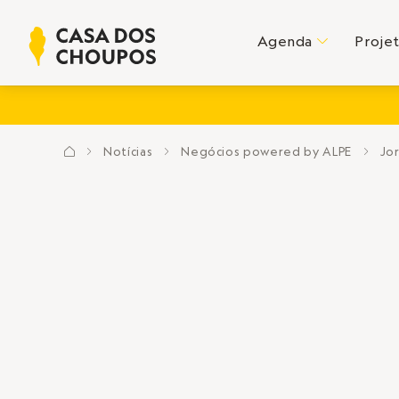
Agenda
Proje
C
Notícias
Negócios powered by ALPE
Jo
?
E
E
E