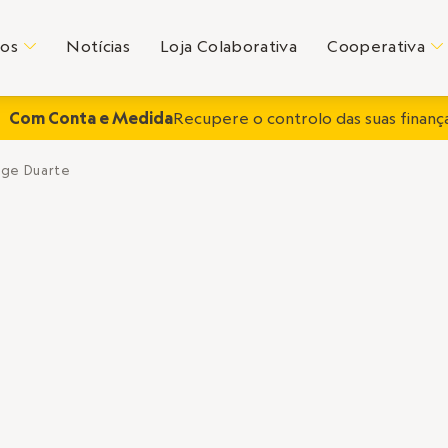
tos
Notícias
Loja Colaborativa
Cooperativa
C
C
Com Conta e Medida
Recupere o controlo das suas finança
rge Duarte