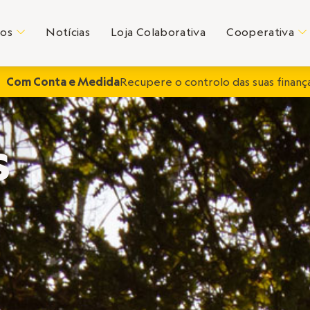
tos
Notícias
Loja Colaborativa
Cooperativa
C
C
Com Conta e Medida
Recupere o controlo das suas finança
s