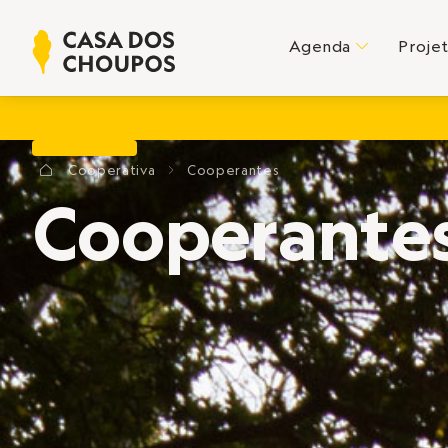
Agenda
Proje
C
Cooperativa
Cooperantes
?
E
Cooperante