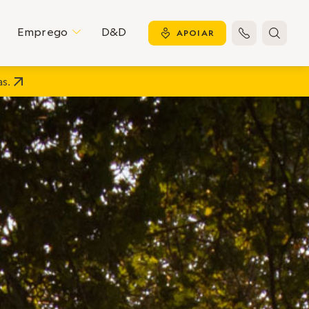
Emprego
D&D
C
y
APOIAR


s.