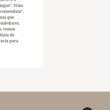
ngue”, frisa.
 recomendam”,
 mas que
endedores,
s, vemos
dúzia de
ência para