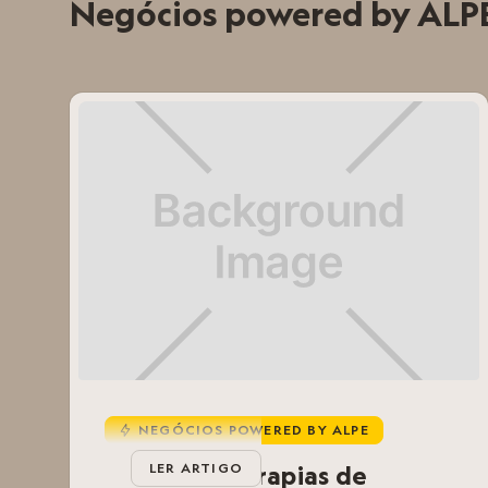
Negócios powered by ALP
NEGÓCIOS POWERED BY ALPE
u
Mali Sha | Terapias de
LER ARTIGO