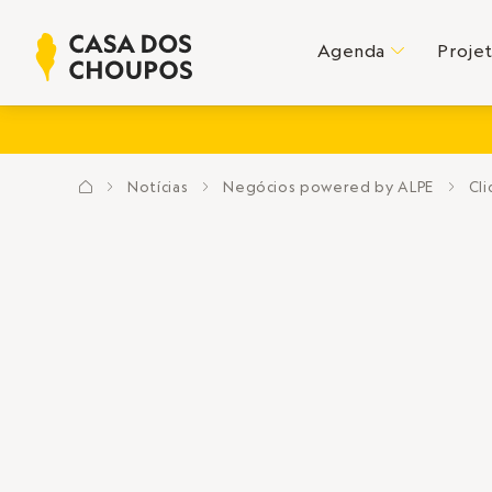
Agenda
Proje
C
Notícias
Negócios powered by ALPE
Cli
?
E
E
E