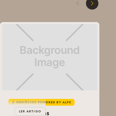
D
E
NEGÓCIOS POWERED BY ALPE
u
Mila Limpezas
LER ARTIGO