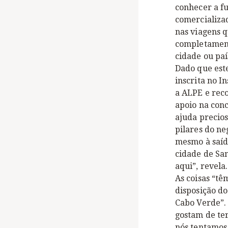
conhecer a fu
comercializa
nas viagens 
completament
cidade ou paí
Dado que este
inscrita no I
a ALPE e reco
apoio na conc
ajuda precio
pilares do ne
mesmo à saíd
cidade de Sa
aqui”, revela.
As coisas “tê
disposição do
Cabo Verde”.
gostam de te
nós tentamos,