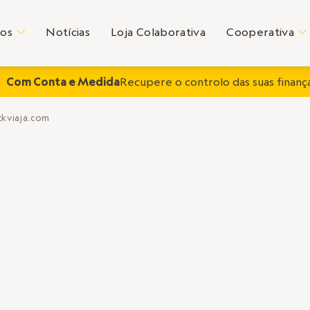
tos
Notícias
Loja Colaborativa
Cooperativa
C
C
Com Conta e Medida
Recupere o controlo das suas finança
ckviaja.com