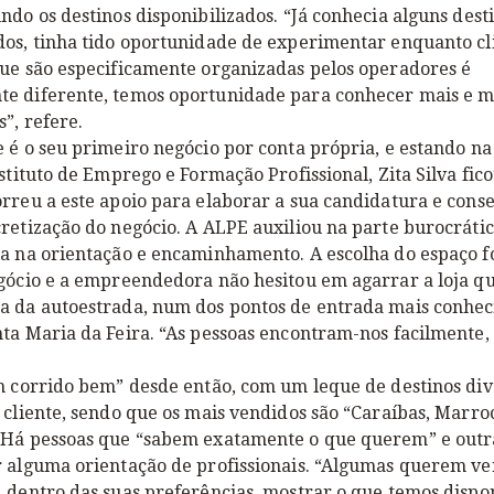
ndo os destinos disponibilizados. “Já conhecia alguns desti
dos, tinha tido oportunidade de experimentar enquanto cl
que são especificamente organizadas pelos operadores é
e diferente, temos oportunidade para conhecer mais e m
s”, refere.
 é o seu primeiro negócio por conta própria, e estando na
nstituto de Emprego e Formação Profissional, Zita Silva fic
rreu a este apoio para elaborar a sua candidatura e cons
retização do negócio. A ALPE auxiliou na parte burocrátic
sa na orientação e encaminhamento. A escolha do espaço f
gócio e a empreendedora não hesitou em agarrar a loja qu
a da autoestrada, num dos pontos de entrada mais conhec
nta Maria da Feira. “As pessoas encontram-nos facilmente
m corrido bem” desde então, com um leque de destinos div
 cliente, sendo que os mais vendidos são “Caraíbas, Marroc
 Há pessoas que “sabem exatamente o que querem” e outr
r alguma orientação de profissionais. “Algumas querem ve
 dentro das suas preferências, mostrar o que temos dispon