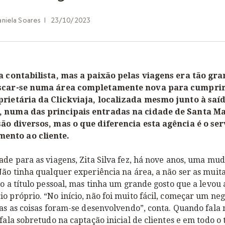
aniela Soares
|
23/10/2023
ra contabilista, mas a paixão pelas viagens era tão gr
iscar-se numa área completamente nova para cumpri
prietária da Clickviaja, localizada mesmo junto à saí
 numa das principais entradas na cidade de Santa Mar
são diversos, mas o que diferencia esta agência é o ser
nto ao cliente.
ade para as viagens, Zita Silva fez, há nove anos, uma mu
Não tinha qualquer experiência na área, a não ser as muit
to a título pessoal, mas tinha um grande gosto que a levou
o próprio. “No início, não foi muito fácil, começar um neg
mas as coisas foram-se desenvolvendo”, conta. Quando fala 
 fala sobretudo na captação inicial de clientes e em todo o