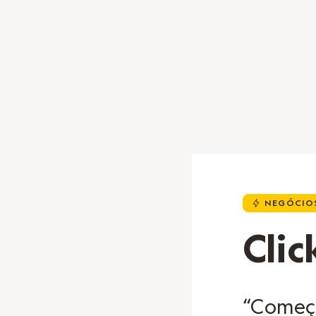
NEGÓCIOS
u
Clic
“Começa