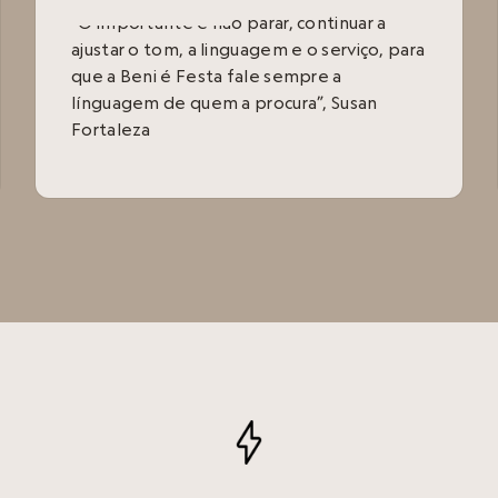
“O importante é não parar, continuar a
ajustar o tom, a linguagem e o serviço, para
que a Beni é Festa fale sempre a
línguagem de quem a procura”, Susan
Fortaleza