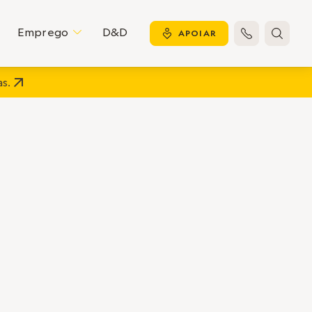
Emprego
D&D
C
y
APOIAR


s.