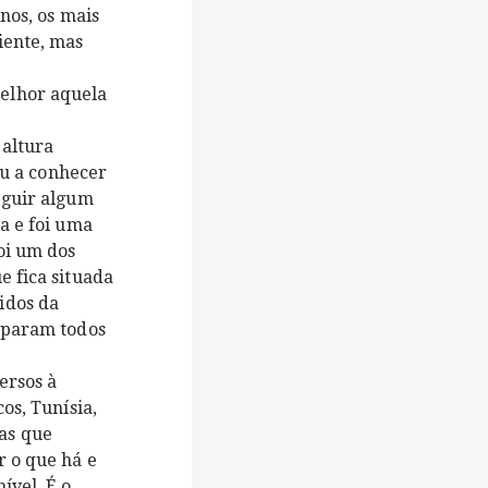
nos, os mais
iente, mas
elhor aquela
 altura
ou a conhecer
eguir algum
a e foi uma
oi um dos
e fica situada
idos da
, param todos
ersos à
os, Tunísia,
as que
r o que há e
ível. É o