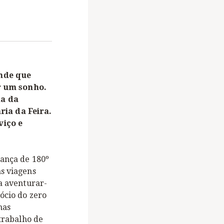
ande que
r um sonho.
da da
ia da Feira.
viço e
dança de 180º
as viagens
 a aventurar-
ócio do zero
nas
 trabalho de