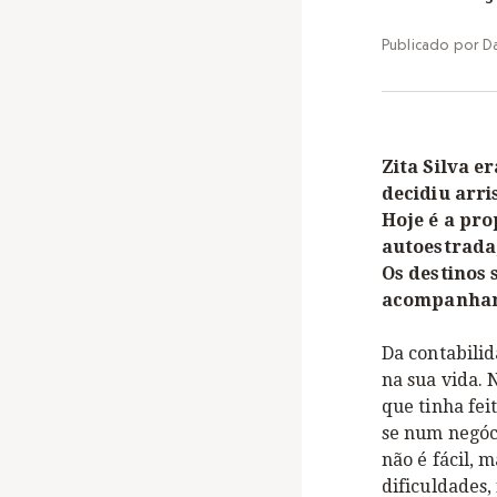
Publicado por
D
Zita Silva e
decidiu arr
Hoje é a pro
autoestrada,
Os destinos 
acompanhame
Da contabilid
na sua vida. 
que tinha fei
se num negóci
não é fácil, 
dificuldades,