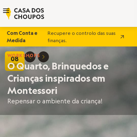
Com Conta e
Recupere o controlo das suas
Medida
finanças.
WORKSHOPS
08
D
E
O Quarto, Brinquedos e
NOV
Crianças inspirados em
Montessori
Repensar o ambiente da criança!