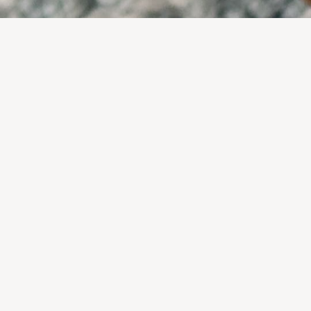
CEGONHA & COMPANHIA
Um workshop para repensar o ambiente da criança.
Como organizar o quarto e escolher brinquedos que
promovam autonomia, criatividade e
desenvolvimento harmonioso, segundo a abordagem
Montessori.