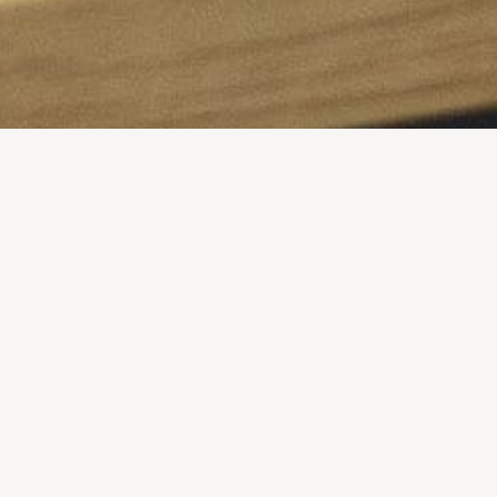
ALPE
Sabemos que o mundo está em constante evolução e
crescente inovação e estamos atentos aos sinais. Social
media e o marketing de conteúdo são atualmente
elementos fundamentais para o sucesso das marcas.
Com esta sessão, pretendemos potenciar as