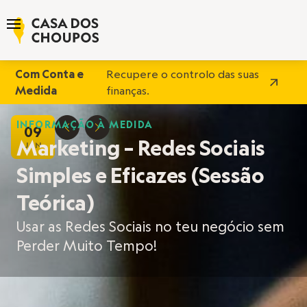
Com Conta e
Recupere o controlo das suas
Medida
finanças.
INFORMAÇÃO À MEDIDA
09
D
E
Marketing – Redes Sociais
JAN
Simples e Eficazes (Sessão
Teórica)
Usar as Redes Sociais no teu negócio sem
Perder Muito Tempo!