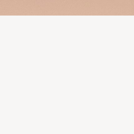
CEGONHA & COMPANHIA
Objetivo: Estimular o desenvolvimento sensorial dos
bebés através da exploração de diferentes estímulos
(visuais, táteis, auditivos e olfativos) presentes em
contos infantis, promovendo a escuta ativa, a
curiosidade e a relação afetiva com a linguagem e o
ambiente.