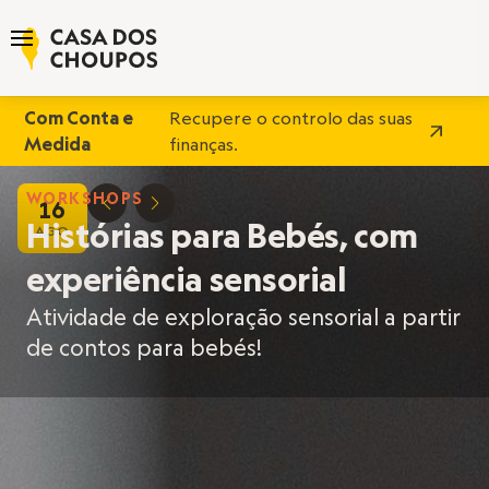
Com Conta e
Recupere o controlo das suas
Medida
finanças.
WORKSHOPS
16
D
E
Histórias para Bebés, com
AGO
experiência sensorial
Atividade de exploração sensorial a partir
de contos para bebés!