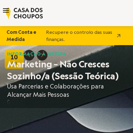
Com Conta e
Recupere o controlo das suas
Medida
finanças.
INFORMAÇÃO À MEDIDA
10
D
E
Marketing – Não Cresces
JUL
Sozinho/a (Sessão Teórica)
Usa Parcerias e Colaborações para
Alcançar Mais Pessoas