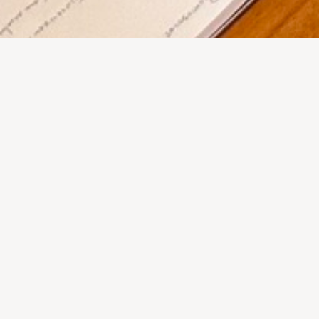
ALPE
Crescer em Rede – Como Criar Parcerias Estratégicas
e Potenciar o Teu Alcance
LOCAL
ALPE - Agência Local em Prol do Emprego