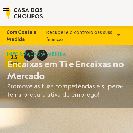
Com Conta e
Recupere o controlo das suas
Medida
finanças.
INFORMAÇÃO À MEDIDA
25
D
E
Encaixas em Ti e Encaixas no
JUN
Mercado
Promove as tuas competências e supera-
te na procura ativa de emprego!