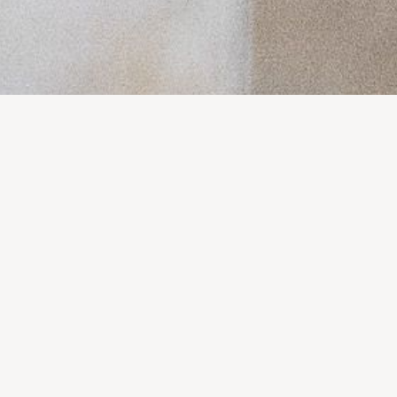
ALPE
O objetivo desta atividade é o desenvolvimento de
competências transversais de empregabilidade,
nomeadamente literacia digital, empatia, resolução
de problemas, trabalho em equipa, que facilitem a
entrada ou reentrada de pessoas desempregadas no