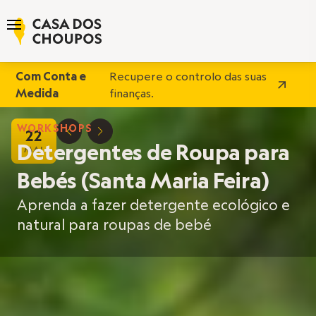
Com Conta e
Recupere o controlo das suas
Medida
finanças.
WORKSHOPS
22
D
E
Detergentes de Roupa para
MAI
Bebés (Santa Maria Feira)
Aprenda a fazer detergente ecológico e
natural para roupas de bebé