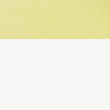
CEGONHA & COMPANHIA
A ideia deste workshop é transmitir bons encontros
com a música de forma ativa e interativa.