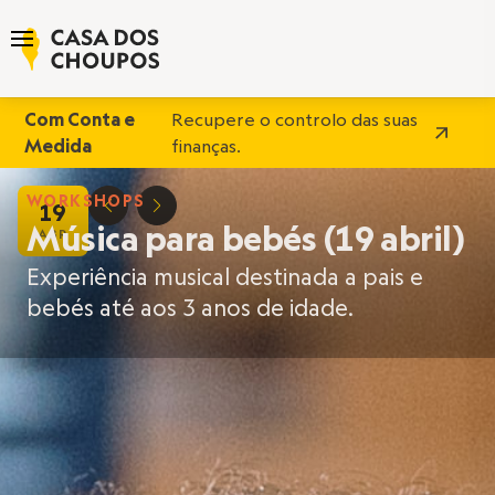
Com Conta e
Recupere o controlo das suas
Medida
finanças.
WORKSHOPS
19
D
E
Música para bebés (19 abril)
ABR
Experiência musical destinada a pais e
bebés até aos 3 anos de idade.