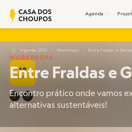
Agenda
Proje
C
Agenda
2025
Workshops
Entre Fraldas e Gest
?
E
E
WORKSHOPS
Entre Fraldas e 
18
OUT
Encontro prático onde vamos ex
D
E
alternativas sustentáveis!