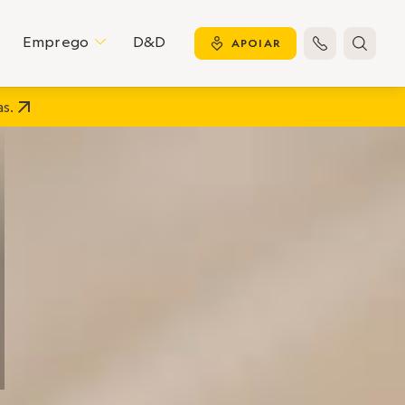
Emprego
D&D
C
y
APOIAR


s.