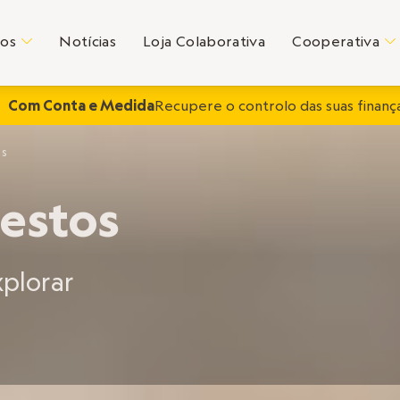
tos
Notícias
Loja Colaborativa
Cooperativa
C
C
Com Conta e Medida
Recupere o controlo das suas finança
os
Gestos
plorar