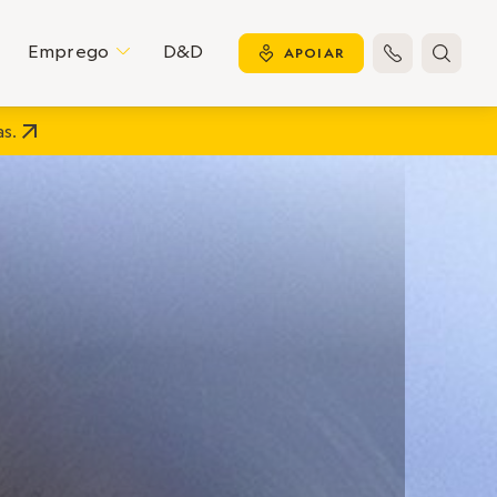
Emprego
D&D
C
y
APOIAR


s.