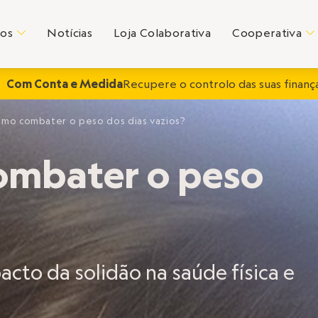
tos
Notícias
Loja Colaborativa
Cooperativa
C
C
Com Conta e Medida
Recupere o controlo das suas finança
omo combater o peso dos dias vazios?
ombater o peso
acto da solidão na saúde física e