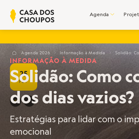
Agenda
Proje
C
Agenda
2026
Informação à Medida
Solidão: C
?
E
E
INFORMAÇÃO À MEDIDA
Solidão: Como c
25
FEV
dos dias vazios?
D
E
Estratégias para lidar com o imp
emocional