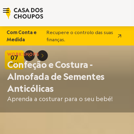
Com Conta e
Recupere o controlo das suas
Medida
finanças.
WORKSHOPS
07
D
E
Confeção e Costura -
MAI
Almofada de Sementes
Anticólicas
Aprenda a costurar para o seu bebé!