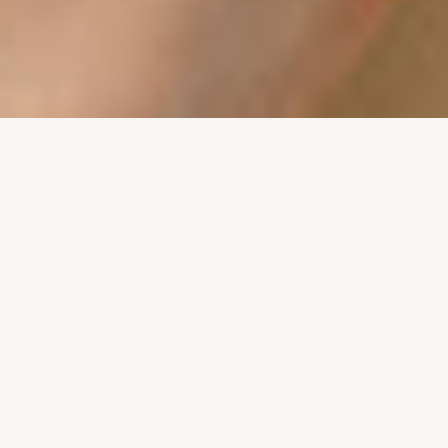
CEGONHA & COMPANHIA
Pretende-se confecionar e costurar almofadas
anticólicas que serão preenchidas com sementes
naturais de trigo, podendo ser aquecidas ou
arrefecidas, ajudando na redução das cólicas e do
desconforto abdominal que muitos bebês enfrentam