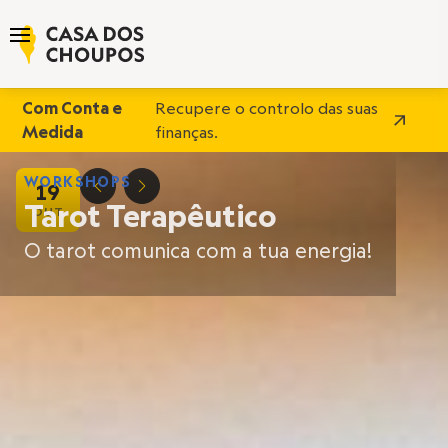
Com Conta e
Recupere o controlo das suas
Medida
finanças.
WORKSHOPS
19
D
E
Tarot Terapêutico
OUT
O tarot comunica com a tua energia!