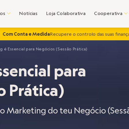
tos
Notícias
Loja Colaborativa
Cooperativa
C
C
Com Conta e Medida
Recupere o controlo das suas finança
g é Essencial para Negócios (Sessão Prática)
sencial para
 Prática)
do Marketing do teu Negócio (Sess