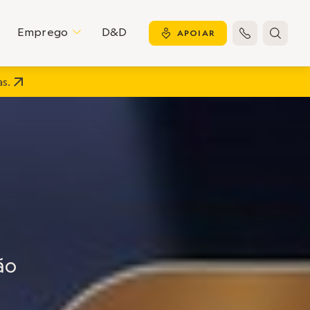
Emprego
D&D
C
y
APOIAR


s.
ão