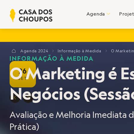
Agenda
Proje
C
Agenda
2024
Informação à Medida
O Marketin
?
E
E
INFORMAÇÃO À MEDIDA
O Marketing é Es
26
SET
Negócios (Sessão
D
E
Avaliação e Melhoria Imediata 
Prática)