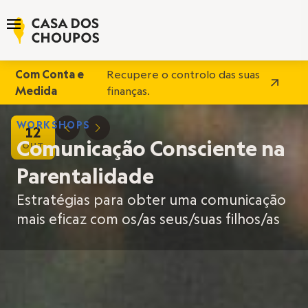
Com Conta e
Recupere o controlo das suas
Medida
finanças.
WORKSHOPS
12
D
E
Comunicação Consciente na
OUT
Parentalidade
Estratégias para obter uma comunicação
mais eficaz com os/as seus/suas filhos/as