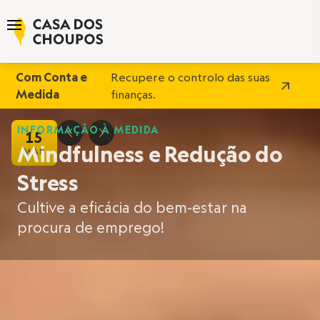
Com Conta e
Recupere o controlo das suas
Medida
finanças.
INFORMAÇÃO À MEDIDA
15
D
E
Mindfulness e Redução do
MAR
Stress
Cultive a eficácia do bem-estar na
procura de emprego!