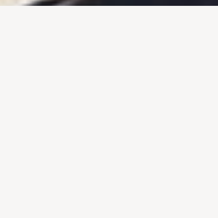
ALPE
Com esta sessão pretende-se dar a conhecer as
estratégias, dicas e ferramentas, ao nível do
marketing digital, para um negócio com sucesso.
LOCAL
Instalações da ALPE (Agência Local em Prol do
Emprego) | Morada: Rua Moinho das