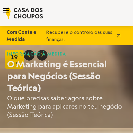
Com Conta e
Recupere o controlo das suas
Medida
finanças.
INFORMAÇÃO À MEDIDA
19
D
E
O Marketing é Essencial
SET
para Negócios (Sessão
Teórica)
O que precisas saber agora sobre
Marketing para aplicares no teu negócio
(Sessão Teórica)