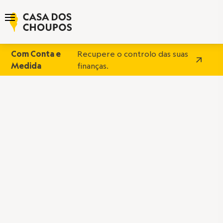
Com Conta e
Recupere o controlo das suas
Medida
finanças.
Rubricas
C