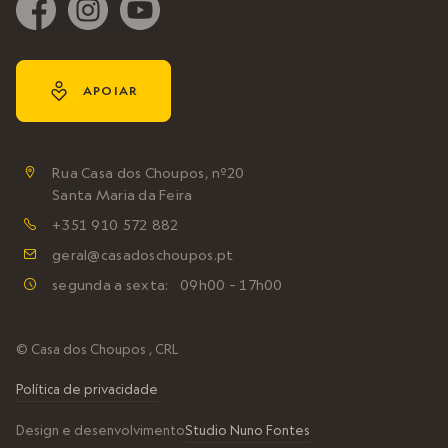
y
APOIAR
Rua Casa dos Choupos, nº20

Santa Maria da Feira
+351 910 572 882

geral@casadoschoupos.pt

segunda a sexta: 09h00 – 17h00

© Casa dos Choupos , CRL
Política de privacidade
Design e desenvolvimento
Studio Nuno Fontes