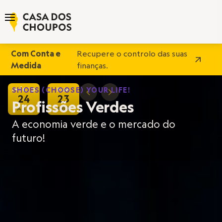
Com Conta e
Recupere o controlo das suas
Medida
finanças.
INÍCIO
SHOES (CHOOSE) YOUR LIFE!
FIM
D
E
24
23
Profissões Verdes
ABR
ABR
A economia verde e o mercado do
futuro!