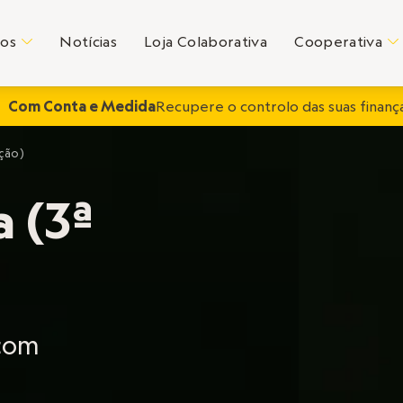
tos
Notícias
Loja Colaborativa
Cooperativa
C
C
Com Conta e Medida
Recupere o controlo das suas finança
ição)
a (3ª
 com