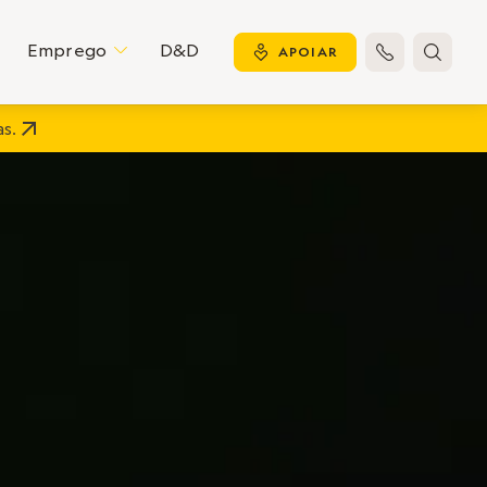
Emprego
D&D
C
y
APOIAR


s.