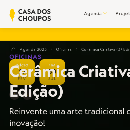
Agenda
Proje
C
Agenda
2023
Oficinas
Cerâmica Criativa (3ª Ed
?
E
E
OFICINAS
Cerâmica Criativ
INÍCIO
FIM
17
30
FEV
JUL
Edição)
D
E
Reinvente uma arte tradicional
inovação!