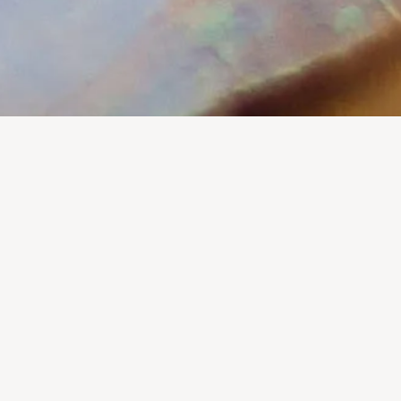
ALPE
DIREITOS & DESAFIOS INOVA +
3 dias dedicados ao empreendedorismo, de 11 a 13 de
Abril, das 10:00 às 12:00.
3 temáticas-chave: Ideia de Negócio, Constituição de