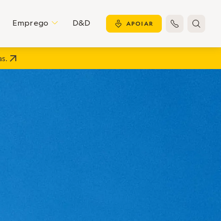
Emprego
D&D
C
y
APOIAR


s.