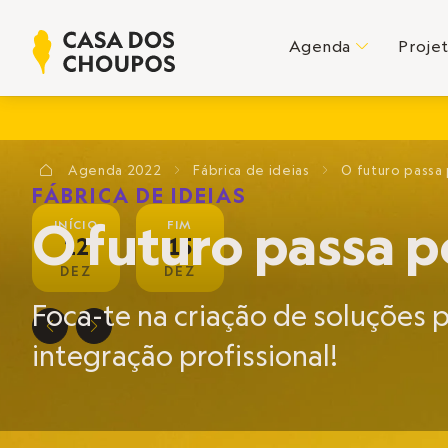
Agenda
Proje
C
Agenda
2022
Fábrica de ideias
O futuro passa 
?
E
E
FÁBRICA DE IDEIAS
O futuro passa po
INÍCIO
FIM
12
15
DEZ
DEZ
Foca-te na criação de soluções p
D
E
integração profissional!