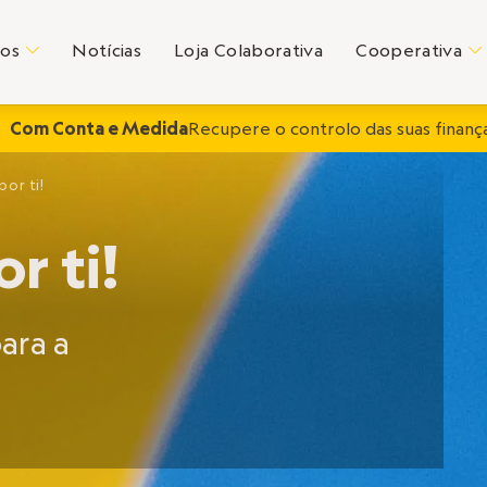
tos
Notícias
Loja Colaborativa
Cooperativa
C
C
Com Conta e Medida
Recupere o controlo das suas finança
por ti!
r ti!
ara a