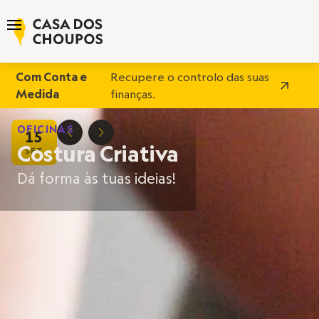
Com Conta e
Recupere o controlo das suas
Medida
finanças.
OFICINAS
15
D
E
Costura Criativa
SET
Dá forma às tuas ideias!