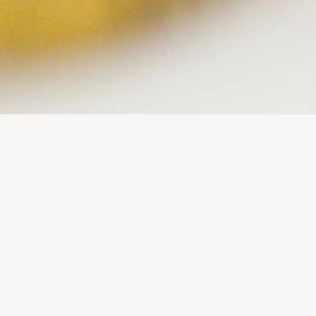
DIREITOS & DESAFIOS INOVA +
ALPE
Gostavas de aprender uma aprender uma nova arte