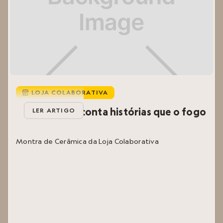
LOJA COLABORATIVA

Aqui, o barro conta histórias que o fogo
LER ARTIGO
revela
Montra de Cerâmica da Loja Colaborativa