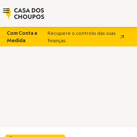
Com Conta e
Recupere o controlo das suas
Medida
finanças.