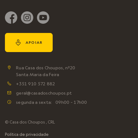
y
APOIAR
Rua Casa dos Choupos, nº20

Santa Maria da Feira
+351 910 572 882

geral@casadoschoupos.pt

segunda a sexta: 09h00 – 17h00

© Casa dos Choupos , CRL
Política de privacidade