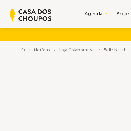
Agenda
Proje
C
Notícias
Loja Colaborativa
Feliz Natal!
?
E
E
E