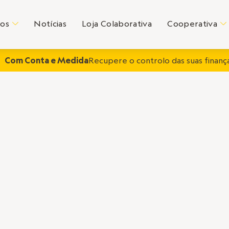
tos
Notícias
Loja Colaborativa
Cooperativa
C
C
Com Conta e Medida
Recupere o controlo das suas finança