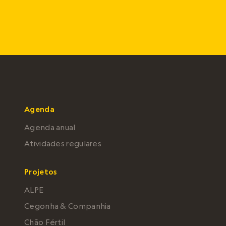
Agenda
Agenda anual
Atividades regulares
Projetos
ALPE
Cegonha & Companhia
Chão Fértil