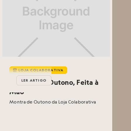
LOJA COLABORATIVA

A Magia do Outono, Feita à
LER ARTIGO
Mão
Montra de Outono da Loja Colaborativa