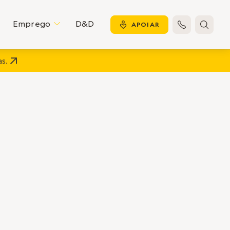
Emprego
D&D
C
y
APOIAR


s.