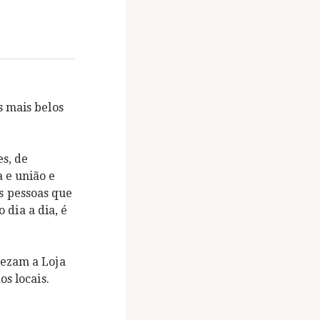
s mais belos
s, de
 e união e
s pessoas que
dia a dia, é
lezam a Loja
s locais.