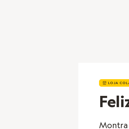
LOJA COL

Feli
Montra 