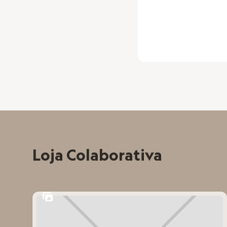
K
D
E
Loja Colaborativa