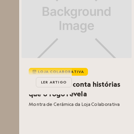
LOJA COLABORATIVA

Aqui, o barro conta histórias
LER ARTIGO
que o fogo revela
Montra de Cerâmica da Loja Colaborativa