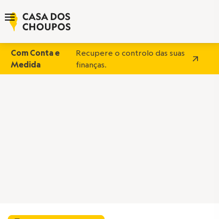
Com Conta e
Recupere o controlo das suas
Medida
finanças.