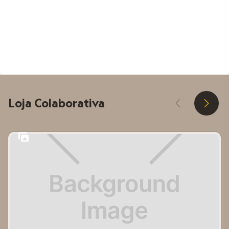
D
E
Loja Colaborativa
D
E