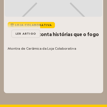
LOJA COLABORATIVA

Aqui, o barro conta histórias que o fogo
LER ARTIGO
revela
Montra de Cerâmica da Loja Colaborativa