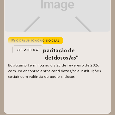
COMUNICAÇÃO SOCIAL
i
Bootcamp “Capacitação de
LER ARTIGO
Cuidadores/as de Idosos/as”
Bootcamp terminou no dia 25 de fevereiro de 2026
com um encontro entre candidatos/as e instituições
sociais com valência de apoio a idosos