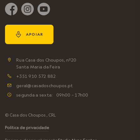
y
APOIAR
Rua Casa dos Choupos, nº20

Santa Maria da Feira
+351 910 572 882

geral@casadoschoupos.pt

segunda a sexta: 09h00 – 17h00

© Casa dos Choupos , CRL
Política de privacidade