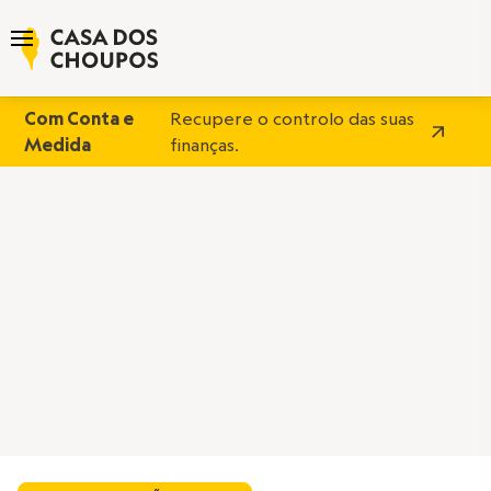
Com Conta e
Recupere o controlo das suas
Medida
finanças.