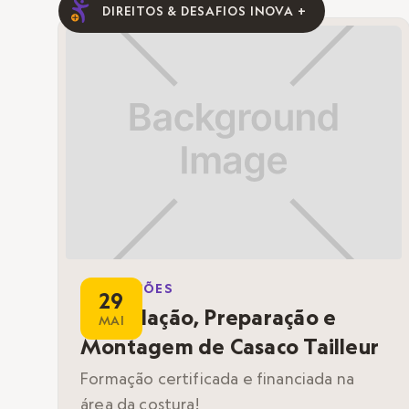
DIREITOS & DESAFIOS INOVA +
FORMAÇÕES
29
Modelação, Preparação e
MAI
Montagem de Casaco Tailleur
Formação certificada e financiada na
área da costura!