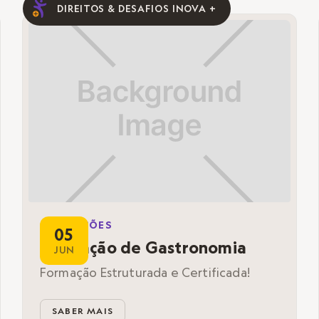
DIREITOS & DESAFIOS INOVA +
FORMAÇÕES
05
Formação de Gastronomia
JUN
Formação Estruturada e Certificada!
SABER MAIS