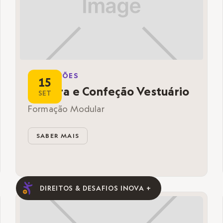
FORMAÇÕES
15
Costura e Confeção Vestuário
SET
Formação Modular
SABER MAIS
DIREITOS & DESAFIOS INOVA +