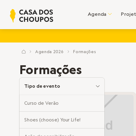
Agenda
Proje
C
Agenda
2026
Formações
?
E
E
Formações
Tipo de evento
C
Curso de Verão
Shoes (choose) Your Life!