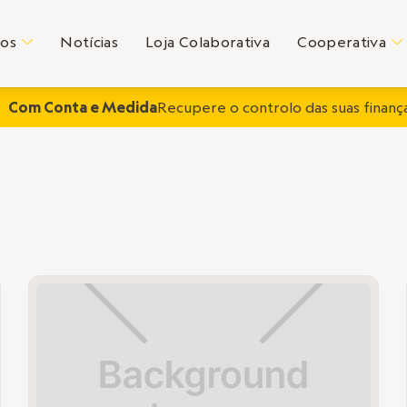
tos
Notícias
Loja Colaborativa
Cooperativa
C
C
Com Conta e Medida
Recupere o controlo das suas finança