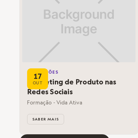
Conversas
Workshops
FORMAÇÕES
17
Marketing de Produto nas
OUT
Redes Sociais
Formação - Vida Ativa
SABER MAIS