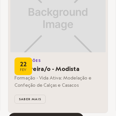
FORMAÇÕES
22
Costureira/o - Modista
FEV
Formação - Vida Ativa: Modelação e
Confeção de Calças e Casacos
SABER MAIS