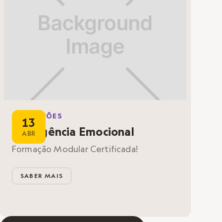
FORMAÇÕES
13
Inteligência Emocional
ABR
Formação Modular Certificada!
SABER MAIS