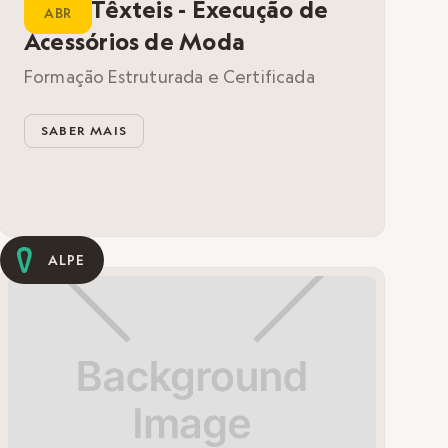
Artes Têxteis - Execução de
ABR
Acessórios de Moda
Formação Estruturada e Certificada
SABER MAIS
ALPE