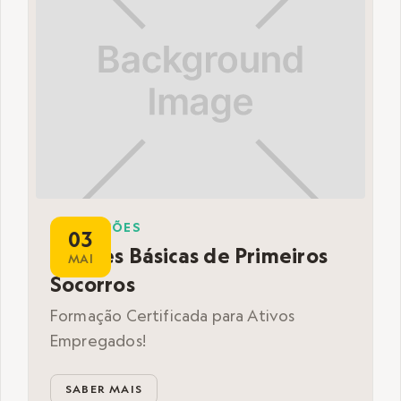
FORMAÇÕES
03
Noções Básicas de Primeiros
MAI
Socorros
Formação Certificada para Ativos
Empregados!
SABER MAIS