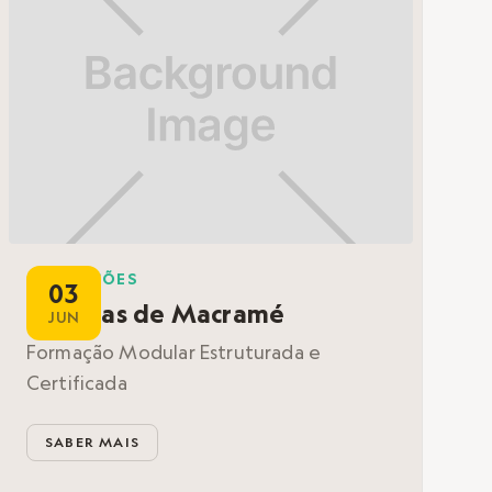
FORMAÇÕES
03
Técnicas de Macramé
JUN
Formação Modular Estruturada e
Certificada
SABER MAIS