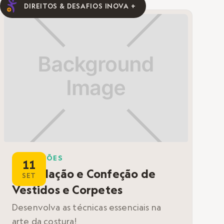
DIREITOS & DESAFIOS INOVA +
FORMAÇÕES
11
Modelação e Confeção de
SET
Vestidos e Corpetes
Desenvolva as técnicas essenciais na
arte da costura!