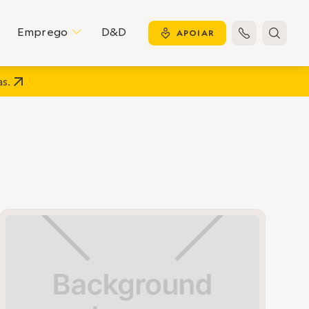
Emprego
D&D
C
y
APOIAR


s.