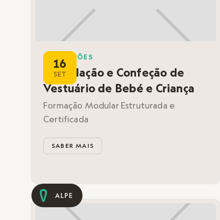
FORMAÇÕES
16
Modelação e Confeção de
SET
Vestuário de Bebé e Criança
Formação Modular Estruturada e
Certificada
SABER MAIS
ALPE