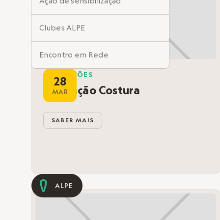
Ação de sensibilização
Clubes ALPE
Encontro em Rede
FORMAÇÕES
28
Informação à Medida
Formação Costura
MAR
Atividades
SABER MAIS
Espetáculos
Oficinas
ALPE
Formações
Concursos