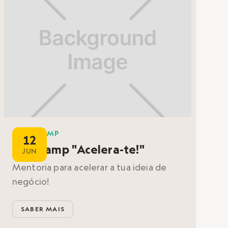
BOOTCAMP
12
Bootcamp "Acelera-te!"
JUN
Mentoria para acelerar a tua ideia de
negócio!
SABER MAIS