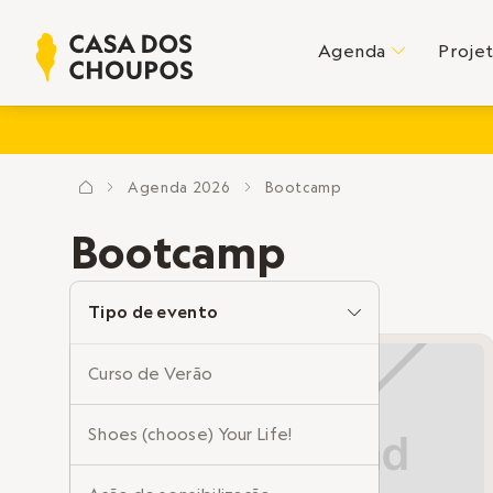
Agenda
Proje
C
Agenda
2026
Bootcamp
?
E
E
Bootcamp
Tipo de evento
C
Curso de Verão
Shoes (choose) Your Life!