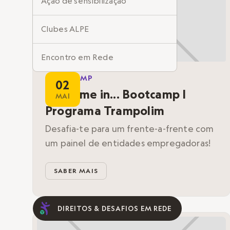
Ação de sensibilização
Clubes ALPE
Encontro em Rede
BOOTCAMP
02
Informação à Medida
Meet me in... Bootcamp |
MAI
Programa Trampolim
Atividades
Desafia-te para um frente-a-frente com
Espetáculos
um painel de entidades empregadoras!
Oficinas
SABER MAIS
Formações
DIREITOS & DESAFIOS EM REDE
Concursos