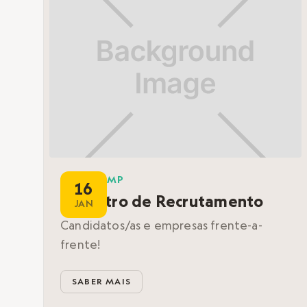
Conversas
Workshops
BOOTCAMP
16
Encontro de Recrutamento
JAN
Candidatos/as e empresas frente-a-
frente!
SABER MAIS