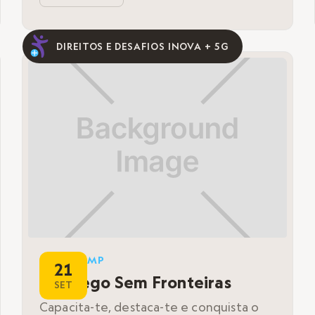
DIREITOS E DESAFIOS INOVA + 5G
BOOTCAMP
21
Emprego Sem Fronteiras
SET
Capacita-te, destaca-te e conquista o