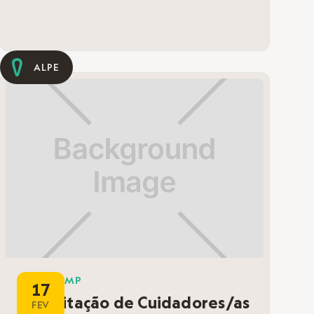
ALPE
BOOTCAMP
17
Capacitação de Cuidadores/as
FEV