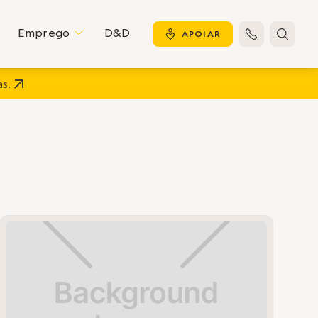
Emprego
D&D
C
y
APOIAR


s.