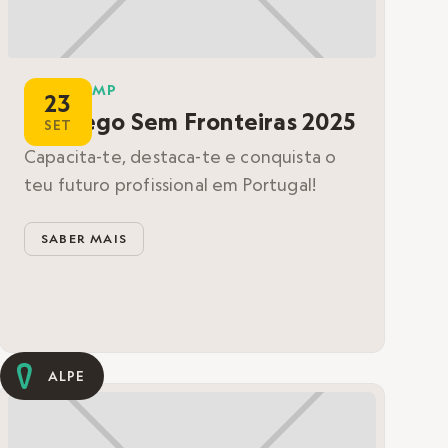
BOOTCAMP
23
Emprego Sem Fronteiras 2025
SET
Capacita-te, destaca-te e conquista o
teu futuro profissional em Portugal!
SABER MAIS
ALPE