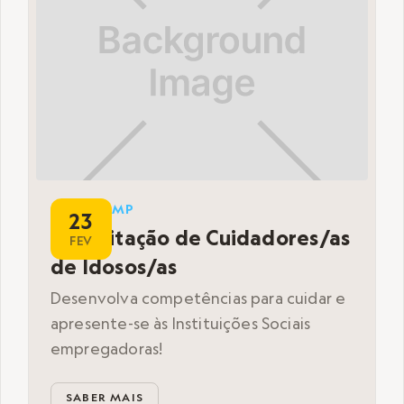
BOOTCAMP
23
Capacitação de Cuidadores/as
FEV
de Idosos/as
Desenvolva competências para cuidar e
apresente-se às Instituições Sociais
empregadoras!
SABER MAIS