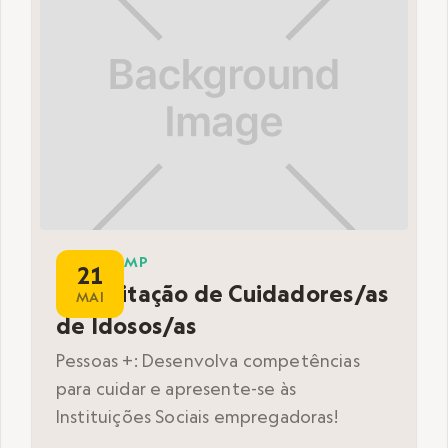
BOOTCAMP
21
Capacitação de Cuidadores/as
MAI
de Idosos/as
Pessoas +: Desenvolva competências
para cuidar e apresente-se às
Instituições Sociais empregadoras!