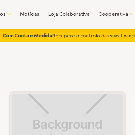
tos
Notícias
Loja Colaborativa
Cooperativa
C
C
Com Conta e Medida
Recupere o controlo das suas finança