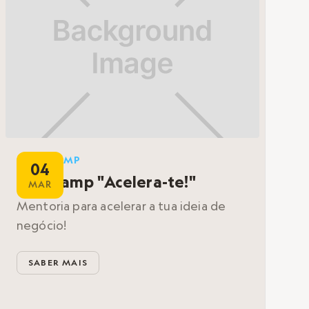
BOOTCAMP
04
Bootcamp "Acelera-te!"
MAR
Mentoria para acelerar a tua ideia de
negócio!
SABER MAIS