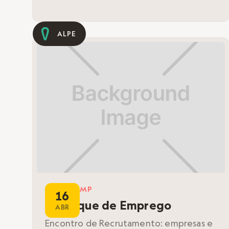
ALPE
BOOTCAMP
16
Quiosque de Emprego
ABR
Encontro de Recrutamento: empresas e