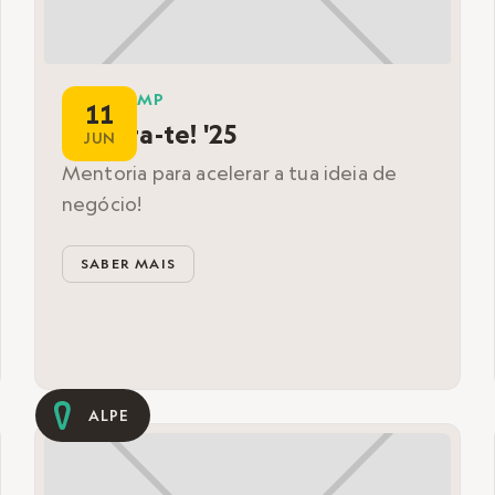
BOOTCAMP
11
Acelera-te! '25
JUN
Mentoria para acelerar a tua ideia de
negócio!
SABER MAIS
ALPE