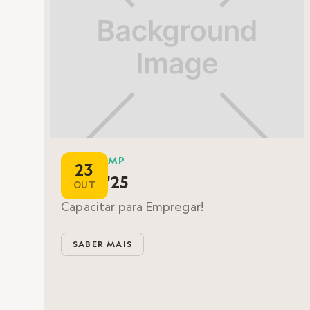
BOOTCAMP
23
Evolui'25
OUT
Capacitar para Empregar!
SABER MAIS