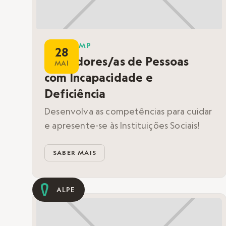
BOOTCAMP
28
Cuidadores/as de Pessoas
MAI
com Incapacidade e
Deficiência
Desenvolva as competências para cuidar
e apresente-se às Instituições Sociais!
SABER MAIS
ALPE