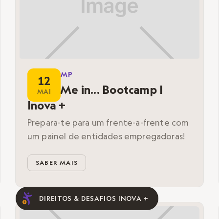
BOOTCAMP
12
Meet Me in... Bootcamp |
MAI
Inova +
Prepara-te para um frente-a-frente com
um painel de entidades empregadoras!
SABER MAIS
DIREITOS & DESAFIOS INOVA +